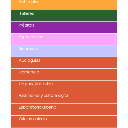
Habituales
Talleres
Inéditos
Experiencias
Itinerarios
Audioguías
Homenaje
Un pasaje de cine
Patrimonio y cultura digital
Laboratorio urbano
Oficina abierta