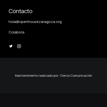
Contacto
hola@openhousezaragoza.org
Colabora
Mantenimiento realizado por:
Cierzo Comunicación
Aviso Legal
Política de Privacidad
Política de Cookies
Configuración de Cookies