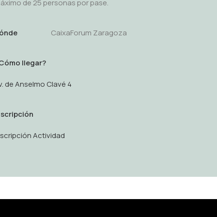
áximo de 25 personas por pase.
ónde
CaixaForum Zaragoza
Cómo llegar?
v. de Anselmo Clavé 4
nscripción
nscripción Actividad