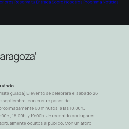
eriores
Reserva tu Entrada
Sobre Nosotros
Programa
Noticias
Zaragoza’
uándo
Visita guiada] El evento se celebrará el sábado 26
e septiembre, con cuatro pases de
proximadamente 60 minutos, a las 10:00h.,
1:00h., 18:00h. y 19:00h. Un recorrido por lugares
abitualmente ocultos al público. Con un aforo