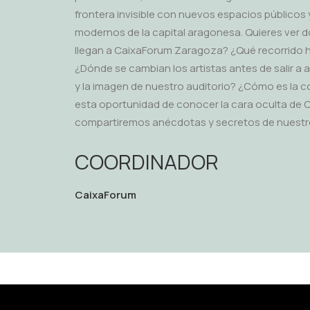
frontera invisible con nuevos espacios públicos
modernos de la capital aragonesa. Quieres ver 
llegan a CaixaForum Zaragoza? ¿Qué recorrido ha
¿Dónde se cambian los artistas antes de salir a
y la imagen de nuestro auditorio? ¿Cómo es la c
esta oportunidad de conocer la cara oculta de 
compartiremos anécdotas y secretos de nuestr
COORDINADOR
CaixaForum