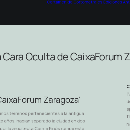
Certamen de Cortometrajes
Ediciones Ant
La Cara Oculta de CaixaForum 
C
[
 CaixaForum Zaragoza’
d
a
unos terrenos pertenecientes a la antigua
1
ante años, habían separado la ciudad en dos
h
o por la arquitecta Carme Pinós rompe esta