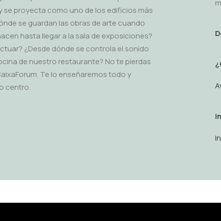
m
 y se proyecta como uno de los edificios más
dónde se guardan las obras de arte cuando
D
cen hasta llegar a la sala de exposiciones?
 actuar? ¿Desde dónde se controla el sonido
ocina de nuestro restaurante? No te pierdas
¿
CaixaForum. Te lo enseñaremos todo y
A
o centro.
I
I