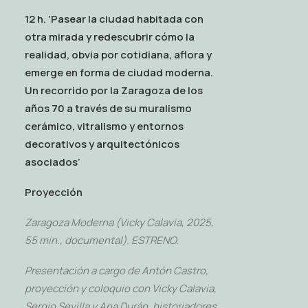
12 h. ‘Pasear la ciudad habitada con
otra mirada y redescubrir cómo la
realidad, obvia por cotidiana, aflora y
emerge en forma de ciudad moderna.
Un recorrido por la Zaragoza de los
años 70 a través de su muralismo
cer
á
mico, vitralismo y entornos
decorativos y arquitectónicos
asociados’
Proyección
Zaragoza Moderna (Vicky Calavia, 2025,
55 min., documental). ESTRENO.
Presentación a cargo de Antón Castro,
proyección y coloquio con Vicky Calavia,
Sergio Sevilla y Ana Durán, historiadores