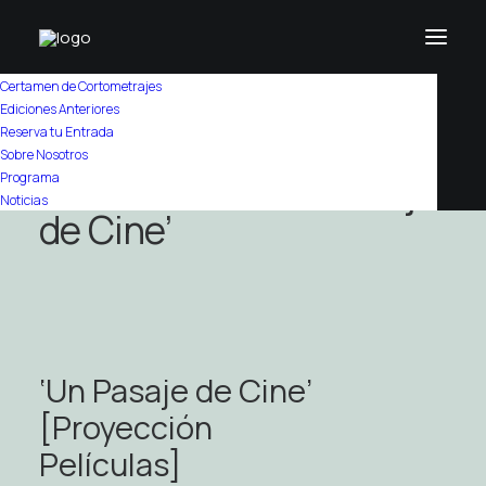
Certamen de Cortometrajes
Ediciones Anteriores
Home
/
Programa
Reserva tu Entrada
Sobre Nosotros
CaixaForum – ‘Un Pasaje
Programa
Noticias
de Cine’
‘Un Pasaje de Cine’
[Proyección
Películas]