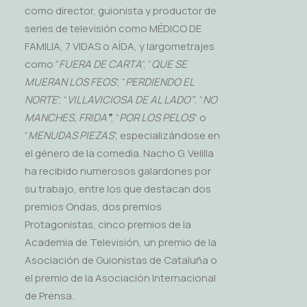
como director, guionista y productor de
series de televisión como MÉDICO DE
FAMILIA, 7 VIDAS o AÍDA, y largometrajes
como “
FUERA DE CARTA
”, “
QUE SE
MUERAN LOS FEOS
”, “
PERDIENDO EL
NORTE
”, “
VILLAVICIOSA DE AL LADO”
, “
NO
MANCHES, FRIDA
”
, “
POR LOS PELOS
” o
“
MENUDAS PIEZAS
”, especializándose en
el género de la comedia. Nacho G. Velilla
ha recibido numerosos galardones por
su trabajo, entre los que destacan dos
premios Ondas, dos premios
Protagonistas, cinco premios de la
Academia de Televisión, un premio de la
Asociación de Guionistas de Cataluña o
el premio de la Asociación Internacional
de Prensa.